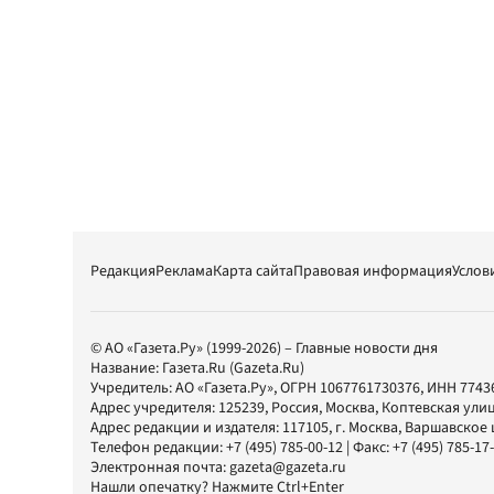
Редакция
Реклама
Карта сайта
Правовая информация
Услов
© АО «Газета.Ру» (1999-2026) – Главные новости дня
Название:
Газета.Ru
(Gazeta.Ru)
Учредитель:
АО «Газета.Ру»
, ОГРН 1067761730376, ИНН 7743
Адрес учредителя: 125239, Россия, Москва, Коптевская улиц
Адрес редакции и издателя:
117105
, г.
Москва
,
Варшавское шо
Телефон редакции:
+7 (495) 785-00-12
| Факс:
+7 (495) 785-17
Электронная почта:
gazeta@gazeta.ru
Нашли опечатку? Нажмите Ctrl+Enter