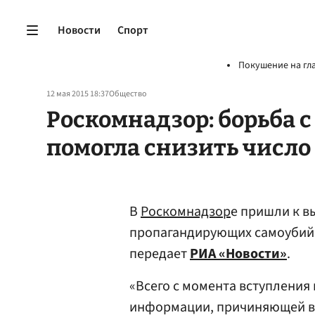
Новости
Спорт
Покушение на гл
12 мая 2015 18:37
Общество
Роскомнадзор: борьба с
помогла снизить число
В
Роскомнадзор
е пришли к в
пропагандирующих самоубийст
передает
РИА «Новости»
.
«Всего с момента вступления 
информации, причиняющей вр