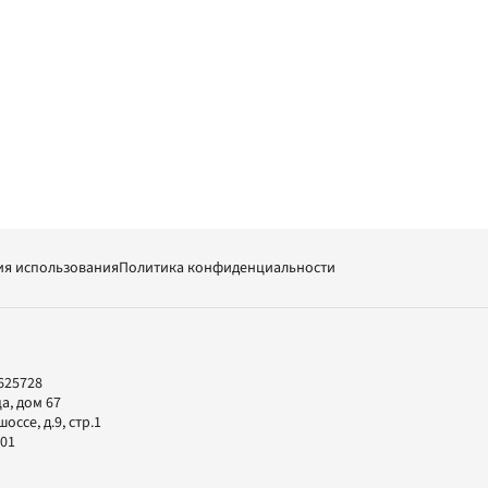
ия использования
Политика конфиденциальности
625728
а, дом 67
ссе, д.9, стр.1
-01