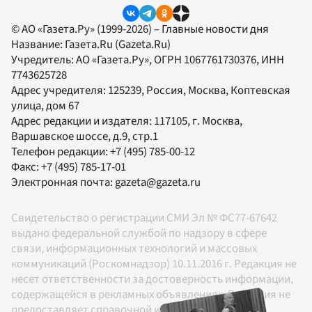
© АО «Газета.Ру» (1999-2026) – Главные новости дня
Название:
Газета.Ru
(Gazeta.Ru)
Учредитель:
АО «Газета.Ру»
, ОГРН 1067761730376, ИНН
7743625728
Адрес учредителя: 125239, Россия, Москва, Коптевская
улица, дом 67
Адрес редакции и издателя:
117105
, г.
Москва
,
Варшавское шоссе, д.9, стр.1
Телефон редакции:
+7 (495) 785-00-12
Факс:
+7 (495) 785-17-01
Электронная почта:
gazeta@gazeta.ru
Свидетельство о регистрации СМИ Эл № ФС77-67642
выдано федеральной службой по надзору в сфере
связи, информационных технологий и массовых
коммуникаций (Роскомнадзор) 10.11.2016 г. Редакция не
несет ответственности за достоверность информации,
содержащейся в рекламных объявлениях. Редакция не
предоставляет справочной информации.