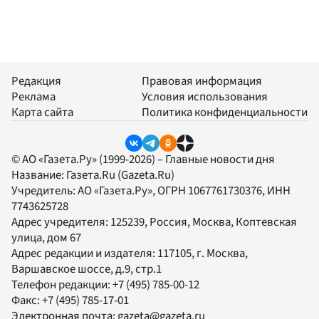
Редакция
Правовая информация
Реклама
Условия использования
Карта сайта
Политика конфиденциальности
© АО «Газета.Ру» (1999-2026) – Главные новости дня
Название:
Газета.Ru
(Gazeta.Ru)
Учредитель:
АО «Газета.Ру»
, ОГРН 1067761730376, ИНН
7743625728
Адрес учредителя: 125239, Россия, Москва, Коптевская
улица, дом 67
Адрес редакции и издателя:
117105
, г.
Москва
,
Варшавское шоссе, д.9, стр.1
Телефон редакции:
+7 (495) 785-00-12
Факс:
+7 (495) 785-17-01
Электронная почта:
gazeta@gazeta.ru