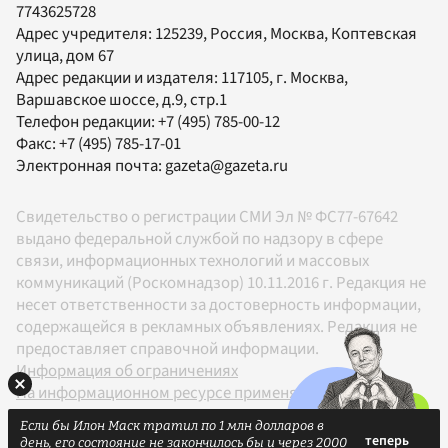
7743625728
Адрес учредителя: 125239, Россия, Москва, Коптевская
улица, дом 67
Адрес редакции и издателя:
117105
, г.
Москва
,
Варшавское шоссе, д.9, стр.1
Телефон редакции:
+7 (495) 785-00-12
Факс:
+7 (495) 785-17-01
Электронная почта:
gazeta@gazeta.ru
Свидетельство о регистрации СМИ Эл № ФС77-67642
выдано федеральной службой по надзору в сфере
связи, информационных технологий и массовых
коммуникаций (Роскомнадзор) 10.11.2016 г. Редакция не
несет ответственности за достоверность информации,
содержащейся в рекламных объявлениях. Редакция не
предоставляет справочной информации.
Информация об ограничениях
На информационном ресурсе применяются
рекомендательные технологии в соответствии с
Если бы Илон Маск тратил по 1 млн долларов в
Правилами
день, его состояние не закончилось бы и через 2000