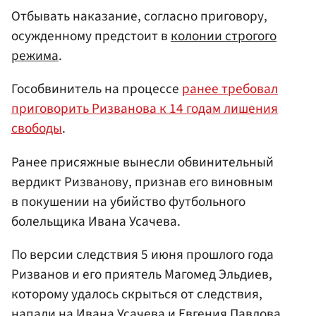
Отбывать наказание, согласно приговору,
осужденному предстоит в
колонии строгого
режима
.
Гособвинитель на процессе
ранее требовал
приговорить Ризванова к 14 годам лишения
свободы
.
Ранее присяжные вынесли обвинительный
вердикт Ризванову, признав его виновным
в покушении на убийство футбольного
болельщика Ивана Усачева.
По версии следствия 5 июня прошлого года
Ризванов и его приятель Магомед Эльдиев,
которому удалось скрыться от следствия,
напали на Ивана Усачева и
Евгения Павлова
.