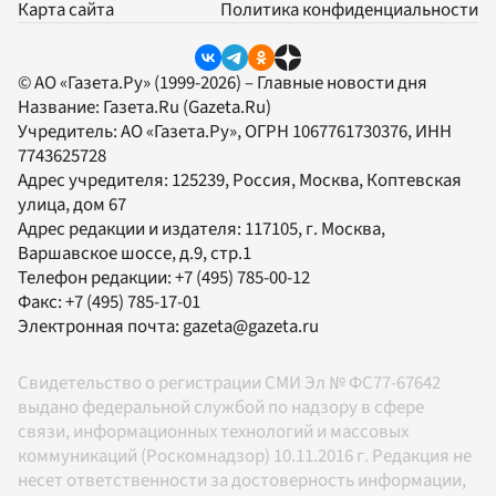
Карта сайта
Политика конфиденциальности
© АО «Газета.Ру» (1999-2026) – Главные новости дня
Название:
Газета.Ru
(Gazeta.Ru)
Учредитель:
АО «Газета.Ру»
, ОГРН 1067761730376, ИНН
7743625728
Адрес учредителя: 125239, Россия, Москва, Коптевская
улица, дом 67
Адрес редакции и издателя:
117105
, г.
Москва
,
Варшавское шоссе, д.9, стр.1
Телефон редакции:
+7 (495) 785-00-12
Факс:
+7 (495) 785-17-01
Электронная почта:
gazeta@gazeta.ru
Свидетельство о регистрации СМИ Эл № ФС77-67642
выдано федеральной службой по надзору в сфере
связи, информационных технологий и массовых
коммуникаций (Роскомнадзор) 10.11.2016 г. Редакция не
несет ответственности за достоверность информации,