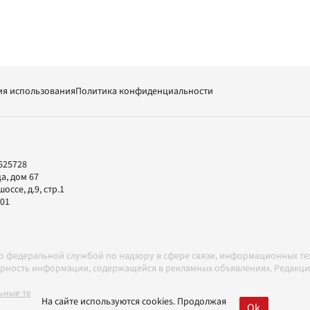
ия использования
Политика конфиденциальности
625728
а, дом 67
ссе, д.9, стр.1
-01
но федеральной службой по надзору в сфере связи, информационных т
товерность информации, содержащейся в рекламных объявлениях. Редак
ные технологии в соответствии с Правилами
На сайте используются cookies. Продолжая
Ok