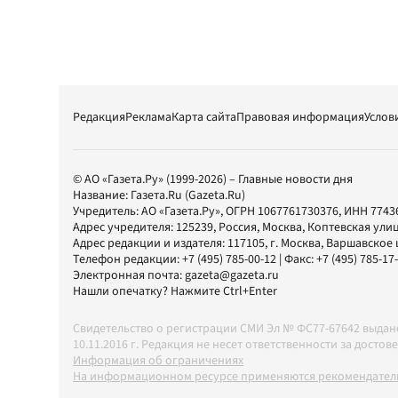
Редакция
Реклама
Карта сайта
Правовая информация
Услов
© АО «Газета.Ру» (1999-2026) – Главные новости дня
Название:
Газета.Ru
(Gazeta.Ru)
Учредитель:
АО «Газета.Ру»
, ОГРН 1067761730376, ИНН 7743
Адрес учредителя: 125239, Россия, Москва, Коптевская улиц
Адрес редакции и издателя:
117105
, г.
Москва
,
Варшавское шо
Телефон редакции:
+7 (495) 785-00-12
| Факс:
+7 (495) 785-17
Электронная почта:
gazeta@gazeta.ru
Нашли опечатку? Нажмите Ctrl+Enter
Свидетельство о регистрации СМИ Эл № ФС77-67642 выда
10.11.2016 г. Редакция не несет ответственности за дос
Информация об ограничениях
На информационном ресурсе применяются рекомендатель