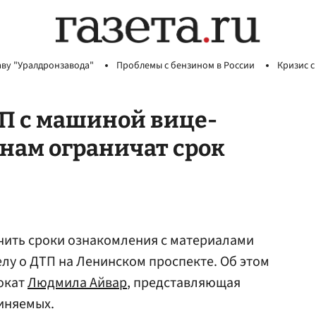
аву "Уралдронзавода"
Проблемы с бензином в России
Кризис с
П с машиной вице-
 нам ограничат срок
чить сроки ознакомления с материалами
лу о ДТП на Ленинском проспекте. Об этом
окат
Людмила Айвар
, представляющая
иняемых.