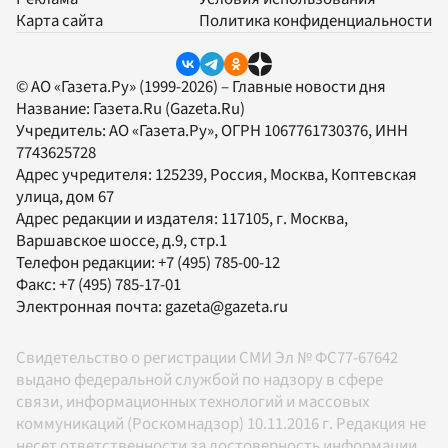
Карта сайта
Политика конфиденциальности
© АО «Газета.Ру» (1999-2026) – Главные новости дня
Название:
Газета.Ru
(Gazeta.Ru)
Учредитель:
АО «Газета.Ру»
, ОГРН 1067761730376, ИНН
7743625728
Адрес учредителя: 125239, Россия, Москва, Коптевская
улица, дом 67
Адрес редакции и издателя:
117105
, г.
Москва
,
Варшавское шоссе, д.9, стр.1
Телефон редакции:
+7 (495) 785-00-12
Факс:
+7 (495) 785-17-01
Электронная почта:
gazeta@gazeta.ru
Свидетельство о регистрации СМИ Эл № ФС77-67642
выдано федеральной службой по надзору в сфере
связи, информационных технологий и массовых
коммуникаций (Роскомнадзор) 10.11.2016 г. Редакция не
несет ответственности за достоверность информации,