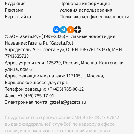
Редакция
Правовая информация
Реклама
Условия использования
Карта сайта
Политика конфиденциальности
© АО «Газета.Ру» (1999-2026) – Главные новости дня
Название:
Газета.Ru
(Gazeta.Ru)
Учредитель:
АО «Газета.Ру»
, ОГРН 1067761730376, ИНН
7743625728
Адрес учредителя: 125239, Россия, Москва, Коптевская
улица, дом 67
Адрес редакции и издателя:
117105
, г.
Москва
,
Варшавское шоссе, д.9, стр.1
Телефон редакции:
+7 (495) 785-00-12
Факс:
+7 (495) 785-17-01
Электронная почта:
gazeta@gazeta.ru
Свидетельство о регистрации СМИ Эл № ФС77-67642
выдано федеральной службой по надзору в сфере
связи, информационных технологий и массовых