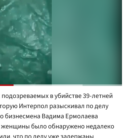
 подозреваемых в убийстве 39-летней
оторую Интерпол разыскивал по делу
го бизнесмена Вадима Ермолаева
о женщины было обнаружено недалеко
или, что по делу уже задержаны