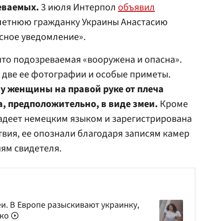
еваемых.
3 июля Интерпол
объявил
летнюю гражданку Украины Анастасию
сное уведомление».
что подозреваемая «вооружена и опасна».
 две ее фотографии и особые приметы.
о
у женщины на правой руке от плеча
а, предположительно, в виде змеи.
Кроме
владеет немецким языком и зарегистрирована
твия, ее опознали благодаря записям камер
ям свидетеля.
и. В Европе разыскивают украинку,
ако