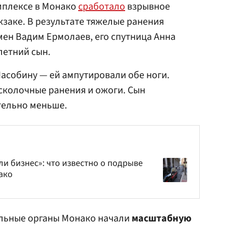
мплексе в Монако
сработало
взрывное
кзаке. В результате тяжелые ранения
ен Вадим Ермолаев, его спутница Анна
летний сын.
асобину — ей ампутировали обе ноги.
сколочные ранения и ожоги. Сын
тельно меньше.
ли бизнес»: что известно о подрыве
ако
льные органы Монако начали
масштабную