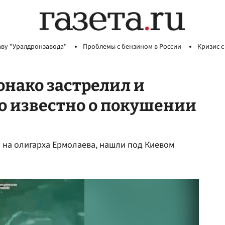
аву "Уралдронзавода"
Проблемы с бензином в России
Кризис с
нако застрелил и
то известно о покушении
 на олигарха Ермолаева, нашли под Киевом