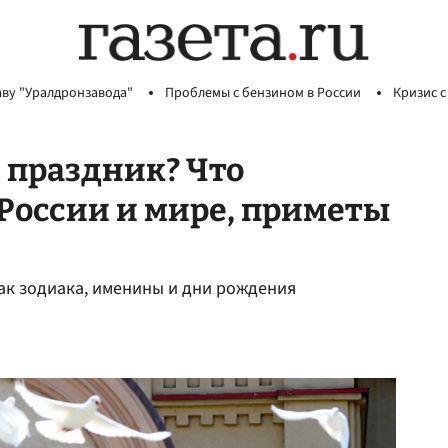
аву "Уралдронзавода"
Проблемы с бензином в России
Кризис с
я праздник? Что
 России и мире, приметы
нак зодиака, именины и дни рождения