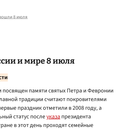
зошли 8 июля
ссии и мире 8 июля
сти
и посвящен памяти святых Петра и Февронии
славной традиции считают покровителями
первые праздник отметили в 2008 году, а
ьный статус после
указа
президента
стране в этот день проходят семейные