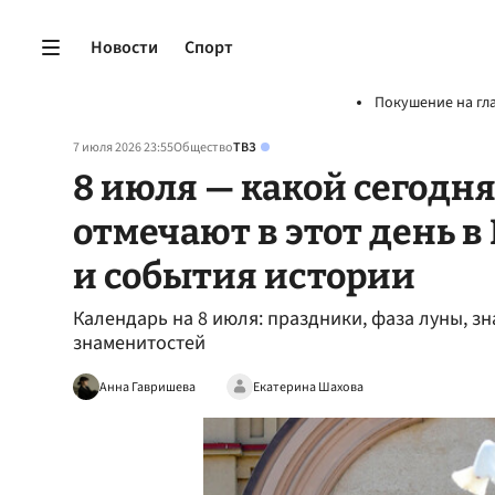
Новости
Спорт
Покушение на гл
7 июля 2026 23:55
Общество
ТВЗ
8 июля — какой сегодн
отмечают в этот день в
и события истории
Календарь на 8 июля: праздники, фаза луны, з
знаменитостей
Анна Гавришева
Екатерина Шахова