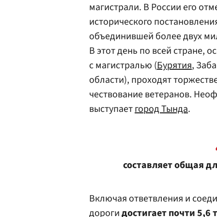
магистрали. В России его отм
исторического постановления 
объединившей более двух мил
В этот день по всей стране, о
с магистралью (
Бурятия
, Заб
области), проходят торжеств
чествование ветеранов. Нео
выступает
город Тында
.
составляет общая д
Включая ответвления и соед
дороги
достигает почти 5,6 