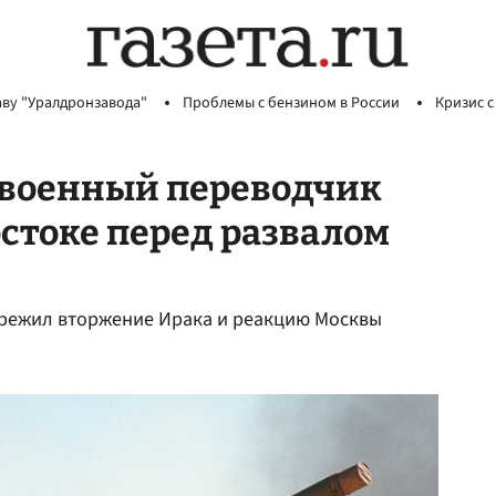
аву "Уралдронзавода"
Проблемы с бензином в России
Кризис с
: военный переводчик
остоке перед развалом
ережил вторжение Ирака и реакцию Москвы