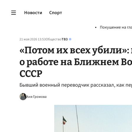
Новости
Спорт
Покушение на гл
21 мая 2026 13:53
Общество
ТВЗ
«Потом их всех убили»
о работе на Ближнем В
СССР
Бывший военный переводчик рассказал, как п
Аня Громова