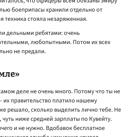
Считалось, что офицеры всем обязаны эмиру
целью боеприпасы хранили отдельно от
ая техника стояла незаряженная.
ли дельными ребятами: очень
тельными, любопытными. Потом их всех
льно не предали.
емле»
амом деле не очень много. Потому что ты не
— их правительство платило нашему
же решало, сколько выделить лично тебе. Не
 чуть ниже средней зарплаты по Кувейту.
ничего и не нужно. Вдобавок бесплатное