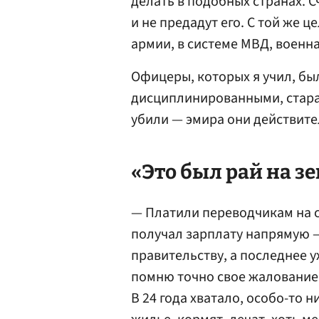
делать в подобных странах. 
и не предадут его. С той же 
армии, в системе МВД, военн
Офицеры, которых я учил, бы
дисциплинированными, стара
убили — эмира они действите
«Это был рай на з
— Платили переводчикам на с
получал зарплату напрямую 
правительству, а последнее у
помню точно свое жалование,
В 24 года хватало, особо-то 