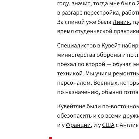
году, значит, тогда мне было
в разгаре перестройка, работ
За спиной уже была
Ливия
, г
время студенческой практики, 
Специалистов в Кувейт набир
министерства обороны и по л
поехал по второй — обучал м
техникой. Мы учили ремонтны
персоналом. Военных, котор
по назначению, обычно готов
Кувейтяне были по-восточном
обезопасить и со всеми друж
и у
Франции
, и у
США
с Англией