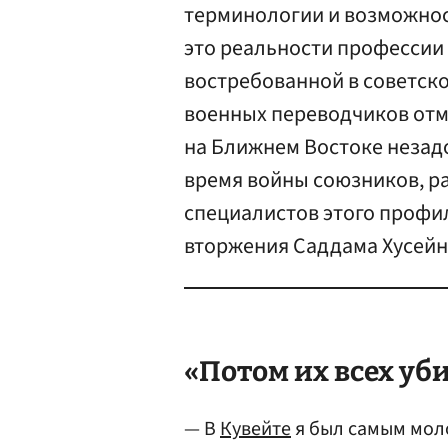
терминологии и возможнос
это реальности профессии
востребованной в советско
военных переводчиков отме
на Ближнем Востоке незадо
время войны союзников, ра
специалистов этого профил
вторжения Саддама Хусейна
«Потом их всех уб
— В
Кувейте
я был самым мол