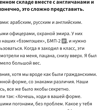
оенном складе вместе с англичанами и
конечно, это сложно представить.
ми: арабским, русским и английским.
ыми офицерами, охраной эмира. У них
я наших «бээмпэшек», БМП-2
, и нужно
зоваться. Когда я заходил в класс, эти
отрели на меня, пацана, снизу вверх. Я был
имело большой вес.
ания, хотя мы вроде как были гражданскими.
нной форме, со знаками различия. Наши
ь, все же было якобы секретно.
ли так: «Хочешь, ходи в вашей форме.
ашими погонами, без проблем. Какое у тебя