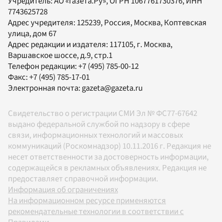
Учредитель:
АО «Газета.Ру»
, ОГРН 1067761730376, ИНН
7743625728
Адрес учредителя: 125239, Россия, Москва, Коптевская
улица, дом 67
Адрес редакции и издателя:
117105
, г.
Москва
,
Варшавское шоссе, д.9, стр.1
Телефон редакции:
+7 (495) 785-00-12
Факс:
+7 (495) 785-17-01
Электронная почта:
gazeta@gazeta.ru
Свидетельство о регистрации СМИ Эл № ФС77-67642
выдано федеральной службой по надзору в сфере
связи, информационных технологий и массовых
коммуникаций (Роскомнадзор) 10.11.2016 г. Редакция не
несет ответственности за достоверность информации,
содержащейся в рекламных объявлениях. Редакция не
предоставляет справочной информации.
Информация об ограничениях
На информационном ресурсе применяются
рекомендательные технологии в соответствии с