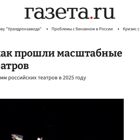
аву "Уралдронзавода"
Проблемы с бензином в России
Кризис с
 как прошли масштабные
еатров
м российских театров в 2025 году