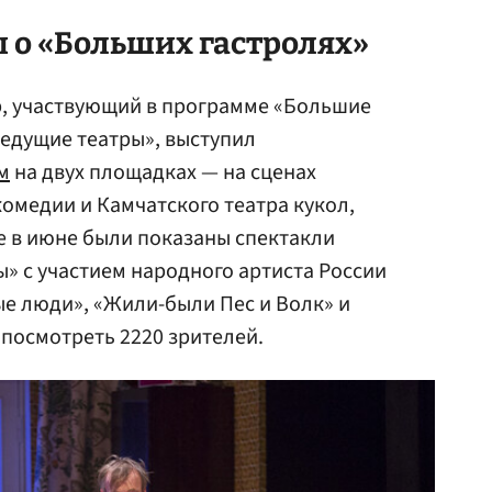
 о «Больших гастролях»
р, участвующий в программе «Большие
едущие театры», выступил
м
на двух площадках — на сценах
комедии и Камчатского театра кукол,
де в июне были показаны спектакли
» с участием народного артиста России
ые люди», «Жили-были Пес и Волк» и
 посмотреть 2220 зрителей.