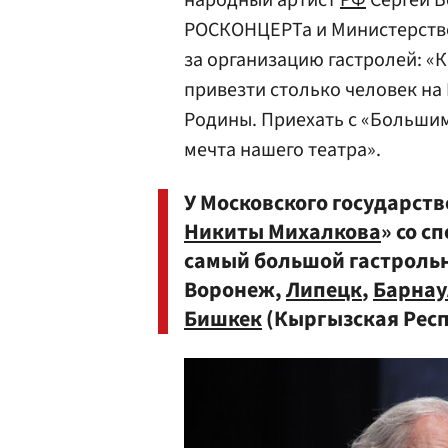
народный артист
РФ
Сергей Б
РОСКОНЦЕРТа и Министерство
за организацию гастролей: «
привезти столько человек на
Родины. Приехать с «Большим
мечта нашего театра».
У Московского государств
Никиты Михалкова
» со с
самый большой гастрольн
Воронеж,
Липецк
,
Барнау
Бишкек
(Кыргызская Респ