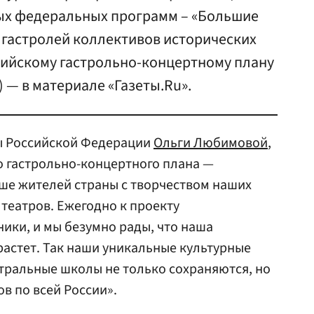
х федеральных программ – «Большие
и гастролей коллективов исторических
сийскому гастрольно-концертному плану
 — в материале «Газеты.Ru».
ы Российской Федерации
Ольги Любимовой
,
о гастрольно-концертного плана —
ше жителей страны с творчеством наших
театров. Ежегодно к проекту
ики, и мы безумно рады, что наша
растет. Так наши уникальные культурные
тральные школы не только сохраняются, но
в по всей России».