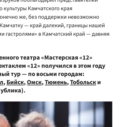
езруков поблагодарил представителей
 культуры Камчатского края
Конечно же, без поддержки невозможно
 Камчатку — край далекий, границы нашей
и гастролями» в Камчатский край — давняя
енного театра «Мастерская «12»
пектаклем «12» получился в этом году
ый тур — по восьми городам:
л
,
Бийск
,
Омск
,
Тюмень
,
Тобольск
и
ублика).