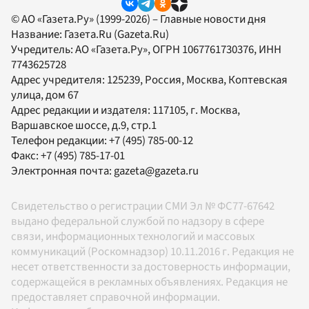
© АО «Газета.Ру» (1999-2026) – Главные новости дня
Название:
Газета.Ru
(Gazeta.Ru)
Учредитель:
АО «Газета.Ру»
, ОГРН 1067761730376, ИНН
7743625728
Адрес учредителя: 125239, Россия, Москва, Коптевская
улица, дом 67
Адрес редакции и издателя:
117105
, г.
Москва
,
Варшавское шоссе, д.9, стр.1
Телефон редакции:
+7 (495) 785-00-12
Факс:
+7 (495) 785-17-01
Электронная почта:
gazeta@gazeta.ru
Свидетельство о регистрации СМИ Эл № ФС77-67642
выдано федеральной службой по надзору в сфере
связи, информационных технологий и массовых
коммуникаций (Роскомнадзор) 10.11.2016 г. Редакция не
несет ответственности за достоверность информации,
содержащейся в рекламных объявлениях. Редакция не
предоставляет справочной информации.