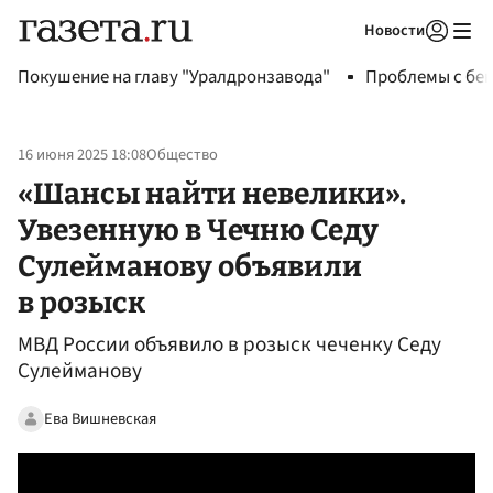
Новости
Авторизоваться
Покушение на главу "Уралдронзавода"
Проблемы с бен
16 июня 2025 18:08
Общество
«Шансы найти невелики».
Увезенную в Чечню Седу
Сулейманову объявили
в розыск
МВД России объявило в розыск чеченку Седу
Сулейманову
Ева Вишневская