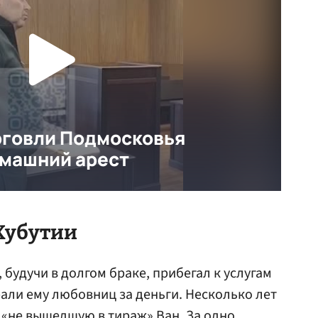
 Хубутии
о, будучи в долгом браке, прибегал к услугам
ли ему любовниц за деньги. Несколько лет
«не вышедшую в тираж» Ван. За одно