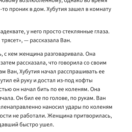
 новому возлюбленному, однако во время
-то проник в дом. Хубутия зашел в комнату
адеквате, у него просто стеклянные глаза.
о трясет», — рассказала Ван.
, с кем женщина разговаривала. Она
 затем рассказала, что говорила со своим
м Ван, Хубутия начал расспрашивать ее
утил ей руку и достал из-под кофты
тью он начал бить по ее коленям. Она
чала. Он бил ее по голове, по рукам. Ван
целенаправленно наносил удары по коленям
ности не работали. Женщина притворилась,
адавший быстро ушел.