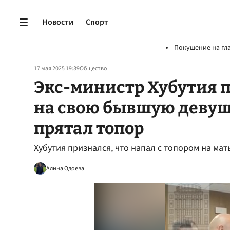
Новости
Спорт
Покушение на гл
17 мая 2025 19:39
Общество
Экс-министр Хубутия 
на свою бывшую девушк
прятал топор
Хубутия признался, что напал с топором на ма
Алина Одоева