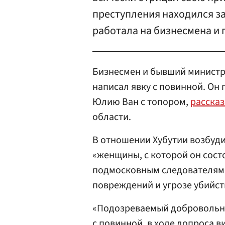
преступления находился за 
работала на бизнесмена и 
Бизнесмен и бывший министр
написал явку с повинной. Он 
Юлию Ван с топором,
расска
области.
В отношении Хубутии возбуди
«женщины, с которой он сост
подмосковным следователям 
повреждений и угрозе убийст
«Подозреваемый добровольно
с повинной, в ходе допроса 