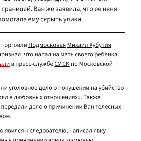
границей. Ван же заявила, что ее няня
помогала ему скрыть улики.
 торговли
Подмосковья
Михаил Хубутия
признал, что напал на мать своего ребенка
зали
в пресс-службе
СУ СК
по Московской
ли уголовное дело о покушении на убийство
оял в любовных отношениях». Также
передали дело о причинении Ван телесных
вом.
 явился к следователю, написал явку
вину в причинении вреда здоровью