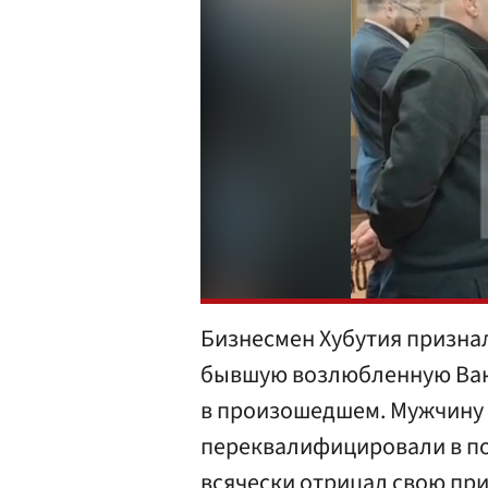
Бизнесмен Хубутия признал
бывшую возлюбленную Ван.
в произошедшем. Мужчину а
переквалифицировали в пок
всячески отрицал свою при