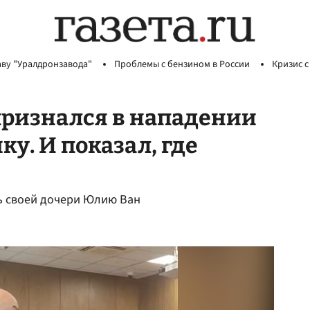
аву "Уралдронзавода"
Проблемы с бензином в России
Кризис с
признался в нападении
у. И показал, где
ть своей дочери Юлию Ван