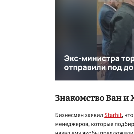
Знакомство Ван и
Бизнесмен заявил
Starhit
, чт
менеджеров, которые подбира
назад ему якобы предложили 