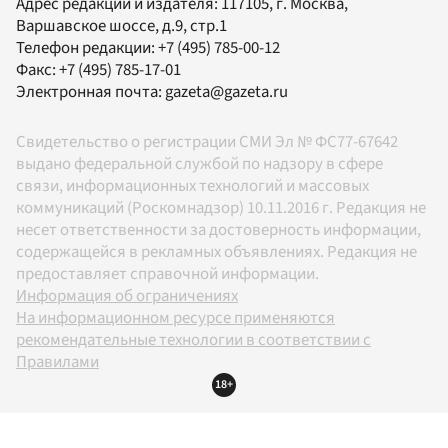
Адрес редакции и издателя:
117105
, г.
Москва
,
Варшавское шоссе, д.9, стр.1
Телефон редакции:
+7 (495) 785-00-12
Факс:
+7 (495) 785-17-01
Электронная почта:
gazeta@gazeta.ru
Свидетельство о регистрации СМИ Эл № ФС77-67642
выдано федеральной службой по надзору в сфере
связи, информационных технологий и массовых
коммуникаций (Роскомнадзор) 10.11.2016 г. Редакция не
несет ответственности за достоверность информации,
содержащейся в рекламных объявлениях. Редакция не
предоставляет справочной информации.
Информация об ограничениях
На информационном ресурсе применяются
рекомендательные технологии в соответствии с
Правилами
18+