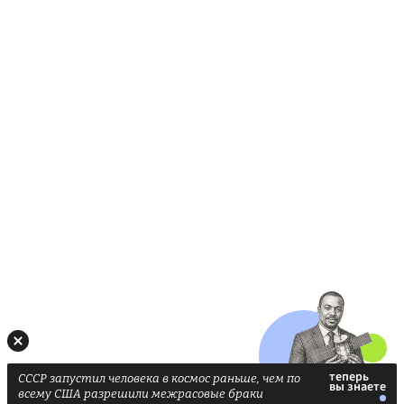
СССР запустил человека в космос раньше, чем по
всему США разрешили межрасовые браки