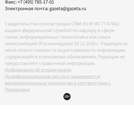
Факс:
+7 (495) 785-17-01
Электронная почта:
gazeta@gazeta.ru
Свидетельство о регистрации СМИ Эл № ФС77-67642
выдано федеральной службой по надзору в сфере
связи, информационных технологий и массовых
коммуникаций (Роскомнадзор) 10.11.2016 г. Редакция не
несет ответственности за достоверность информации,
содержащейся в рекламных объявлениях. Редакция не
предоставляет справочной информации.
Информация об ограничениях
На информационном ресурсе применяются
рекомендательные технологии в соответствии с
Правилами
18+