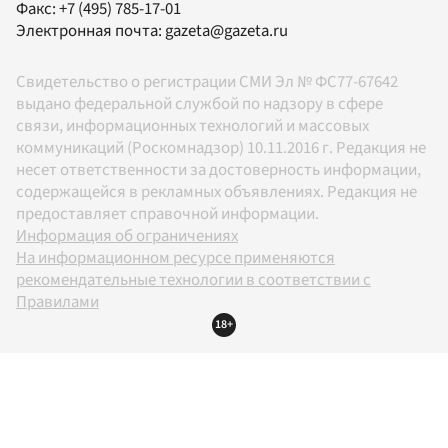
Факс:
+7 (495) 785-17-01
Электронная почта:
gazeta@gazeta.ru
Свидетельство о регистрации СМИ Эл № ФС77-67642
выдано федеральной службой по надзору в сфере
связи, информационных технологий и массовых
коммуникаций (Роскомнадзор) 10.11.2016 г. Редакция не
несет ответственности за достоверность информации,
содержащейся в рекламных объявлениях. Редакция не
предоставляет справочной информации.
Информация об ограничениях
На информационном ресурсе применяются
рекомендательные технологии в соответствии с
Правилами
18+