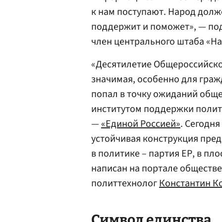
к нам поступают. Народ долж
поддержит и поможет», — по
член центрального штаба «Н
«Десятилетие Общероссийског
значимая, особенно для гра
попал в точку ожиданий обще
институтом поддержки полит
—
«Единой Россией»
. Сегодня
устойчивая конструкция пред
в политике – партия ЕР, в п
написан на портале обществ
политтехнолог
Константин К
Символ единства