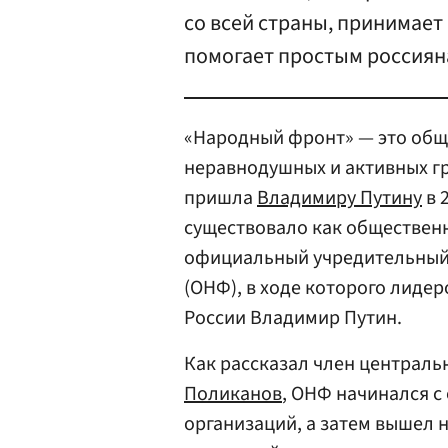
со всей страны, принимает
помогает простым россияна
«Народный фронт» — это об
неравнодушных и активных г
пришла
Владимиру Путину
в 
существовало как общественн
официальный учредительный
(ОНФ), в ходе которого лиде
России Владимир Путин.
Как рассказал член централ
Поликанов
, ОНФ начинался 
организаций, а затем вышел 