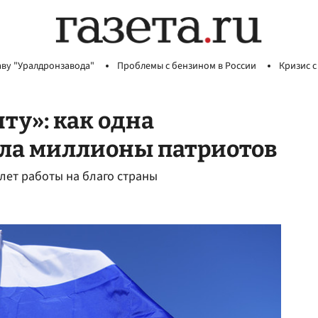
аву "Уралдронзавода"
Проблемы с бензином в России
Кризис с
ту»: как одна
ла миллионы патриотов
ет работы на благо страны