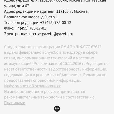
Адрес учредителя: 125239, Россия, Москва, Коптевская
улица, дом 67
Адрес редакции и издателя:
117105
, г.
Москва
,
Варшавское шоссе, д.9, стр.1
Телефон редакции:
+7 (495) 785-00-12
Факс:
+7 (495) 785-17-01
Электронная почта:
gazeta@gazeta.ru
Свидетельство о регистрации СМИ Эл № ФС77-67642
выдано федеральной службой по надзору в сфере
связи, информационных технологий и массовых
коммуникаций (Роскомнадзор) 10.11.2016 г. Редакция не
несет ответственности за достоверность информации,
содержащейся в рекламных объявлениях. Редакция не
предоставляет справочной информации.
Информация об ограничениях
На информационном ресурсе применяются
рекомендательные технологии в соответствии с
Правилами
18+