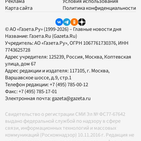
Реклама
Условия использования
Карта сайта
Политика конфиденциальности
© АО «Газета.Ру» (1999-2026) – Главные новости дня
Название:
Газета.Ru
(Gazeta.Ru)
Учредитель:
АО «Газета.Ру»
, ОГРН 1067761730376, ИНН
7743625728
Адрес учредителя: 125239, Россия, Москва, Коптевская
улица, дом 67
Адрес редакции и издателя:
117105
, г.
Москва
,
Варшавское шоссе, д.9, стр.1
Телефон редакции:
+7 (495) 785-00-12
Факс:
+7 (495) 785-17-01
Электронная почта:
gazeta@gazeta.ru
Свидетельство о регистрации СМИ Эл № ФС77-67642
выдано федеральной службой по надзору в сфере
связи, информационных технологий и массовых
коммуникаций (Роскомнадзор) 10.11.2016 г. Редакция не