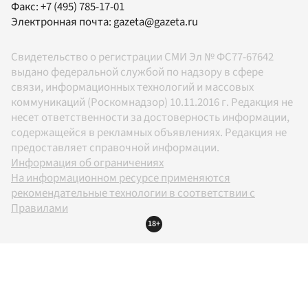
Факс:
+7 (495) 785-17-01
Электронная почта:
gazeta@gazeta.ru
Свидетельство о регистрации СМИ Эл № ФС77-67642
выдано федеральной службой по надзору в сфере
связи, информационных технологий и массовых
коммуникаций (Роскомнадзор) 10.11.2016 г. Редакция не
несет ответственности за достоверность информации,
содержащейся в рекламных объявлениях. Редакция не
предоставляет справочной информации.
Информация об ограничениях
На информационном ресурсе применяются
рекомендательные технологии в соответствии с
Правилами
18+