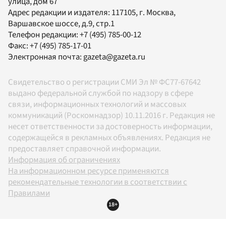
улица, дом 67
Адрес редакции и издателя:
117105
, г.
Москва
,
Варшавское шоссе, д.9, стр.1
Телефон редакции:
+7 (495) 785-00-12
Факс:
+7 (495) 785-17-01
Электронная почта:
gazeta@gazeta.ru
Свидетельство о регистрации СМИ Эл № ФС77-67642
выдано федеральной службой по надзору в сфере
связи, информационных технологий и массовых
коммуникаций (Роскомнадзор) 10.11.2016 г. Редакция не
несет ответственности за достоверность информации,
содержащейся в рекламных объявлениях. Редакция не
предоставляет справочной информации.
Информация об ограничениях
На информационном ресурсе применяются
рекомендательные технологии в соответствии с
Правилами
18+