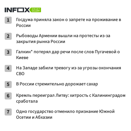
1
Госдума приняла закон о запрете на проживание в
России
2
Рыбоводы Армении вышли на протесты из-за
закрытия рынка России
3
Галкин* потерял дар речи после слов Пугачевой о
Киеве
4
На Западе забили тревогу из-за угрозы окончания
СВО
5
В России стремительно дорожает сахар
6
Кремль переиграл Литву: хитрость с Калининградом
сработала
7
Одно государство отменило признание Южной
Осетии и Абхазии