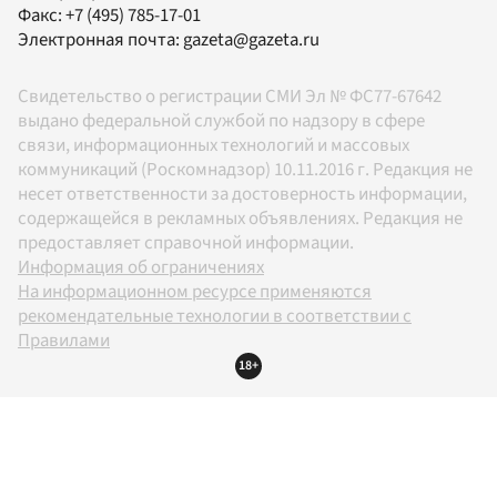
Факс:
+7 (495) 785-17-01
Электронная почта:
gazeta@gazeta.ru
Свидетельство о регистрации СМИ Эл № ФС77-67642
выдано федеральной службой по надзору в сфере
связи, информационных технологий и массовых
коммуникаций (Роскомнадзор) 10.11.2016 г. Редакция не
несет ответственности за достоверность информации,
содержащейся в рекламных объявлениях. Редакция не
предоставляет справочной информации.
Информация об ограничениях
На информационном ресурсе применяются
рекомендательные технологии в соответствии с
Правилами
18+