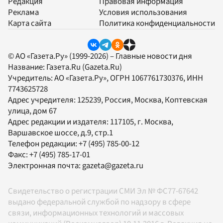
Редакция
Правовая информация
Реклама
Условия использования
Карта сайта
Политика конфиденциальности
© АО «Газета.Ру» (1999-2026) – Главные новости дня
Название:
Газета.Ru
(Gazeta.Ru)
Учредитель:
АО «Газета.Ру»
, ОГРН 1067761730376, ИНН
7743625728
Адрес учредителя: 125239, Россия, Москва, Коптевская
улица, дом 67
Адрес редакции и издателя:
117105
, г.
Москва
,
Варшавское шоссе, д.9, стр.1
Телефон редакции:
+7 (495) 785-00-12
Факс:
+7 (495) 785-17-01
Электронная почта:
gazeta@gazeta.ru
Свидетельство о регистрации СМИ Эл № ФС77-67642
выдано федеральной службой по надзору в сфере
связи, информационных технологий и массовых