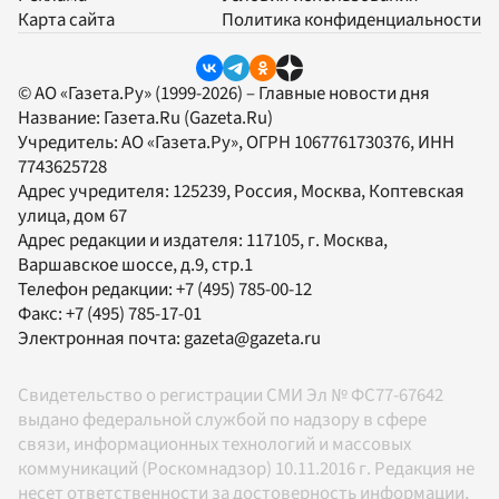
Карта сайта
Политика конфиденциальности
© АО «Газета.Ру» (1999-2026) – Главные новости дня
Название:
Газета.Ru
(Gazeta.Ru)
Учредитель:
АО «Газета.Ру»
, ОГРН 1067761730376, ИНН
7743625728
Адрес учредителя: 125239, Россия, Москва, Коптевская
улица, дом 67
Адрес редакции и издателя:
117105
, г.
Москва
,
Варшавское шоссе, д.9, стр.1
Телефон редакции:
+7 (495) 785-00-12
Факс:
+7 (495) 785-17-01
Электронная почта:
gazeta@gazeta.ru
Свидетельство о регистрации СМИ Эл № ФС77-67642
выдано федеральной службой по надзору в сфере
связи, информационных технологий и массовых
коммуникаций (Роскомнадзор) 10.11.2016 г. Редакция не
несет ответственности за достоверность информации,