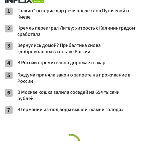
1
Галкин* потерял дар речи после слов Пугачевой о
Киеве
2
Кремль переиграл Литву: хитрость с Калининградом
сработала
3
Вернулись домой? Прибалтика снова
«добровольно» в составе России
4
В России стремительно дорожает сахар
5
Госдума приняла закон о запрете на проживание в
России
6
В Москве кошка залила соседей на 654 тысячи
рублей
7
В Германии из-под воды вышли «камни голода»