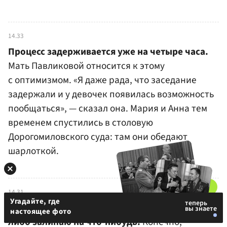
14.33
Процесс задерживается уже на четыре часа.
Мать Павликовой относится к этому
с оптимизмом. «Я даже рада, что заседание
задержали и у девочек появилась возможность
пообщаться», — сказал она. Мария и Анна тем
временем спустились в столовую
Дорогомиловского суда: там они обедают
шарлоткой.
14.31
Угадайте, где
Сама Дубовик заявила:
«Я сейчас либо читаю,
настоящее фото
либо залипаю на что-нибудь.
Конечно,