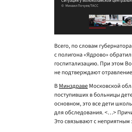
Ситуация у Волоколамской центральн
Михаил Почуев/ТАСС
Всего, по словам губернатор
с полигона «Ядрово» обратил
госпитализацию. При этом Во
не подтверждают отравление
В
Минздраве
Московской обла
поступивших в больницы детей
основном, это все дети школ
для обследования. <…> Прич
Это связывают с неприятным 