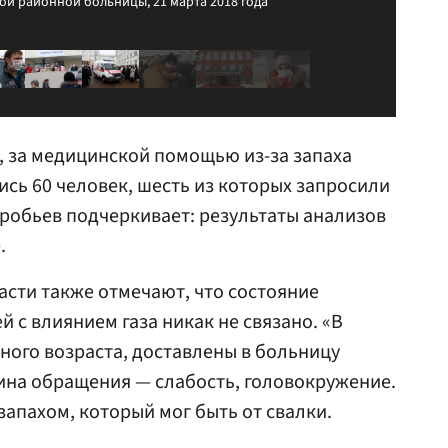
ой районной больницы, 21 марта 2018 года
а, за медицинской помощью из-за запаха
ись 60 человек, шесть из которых запросили
робьев подчеркивает: результаты анализов
.
сти также отмечают, что состояние
 с влиянием газа никак не связано. «В
ьного возраста, доставлены в больницу
ина обращения — слабость, головокружение.
запахом, который мог быть от свалки.