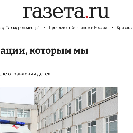
аву "Уралдронзавода"
Проблемы с бензином в России
Кризис с
дации, которым мы
сле отравления детей