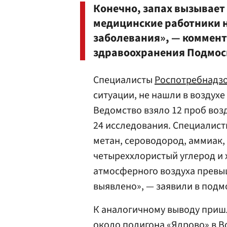
Конечно, запах вызывае
медицинские работники н
заболевания», — коммен
здравоохранения Подмос
Специалисты
Роспотребнадз
ситуации, не нашли в воздух
Ведомство взяло 12 проб возд
24 исследования. Специалист
метан, сероводород, аммиак, 
четыреххлористый углерод и 
атмосферного воздуха превы
выявлено», — заявили в подм
К аналогичному выводу пришл
около полигона «Ядрово» в 