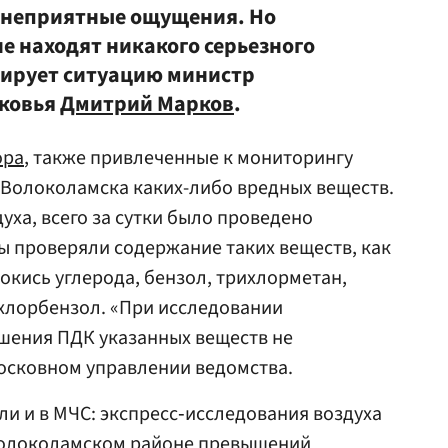
т неприятные ощущения. Но
е находят никакого серьезного
тирует ситуацию министр
ковья
Дмитрий Марков
.
ора
, также привлеченные к мониторингу
е Волоколамска каких-либо вредных веществ.
уха, всего за сутки было проведено
ы проверяли содержание таких веществ, как
окись углерода, бензол, трихлорметан,
хлорбензол. «При исследовании
шения ПДК указанных веществ не
осковном управлении ведомства.
и и в МЧС: экспресс‐исследования воздуха
Волоколамском районе превышений