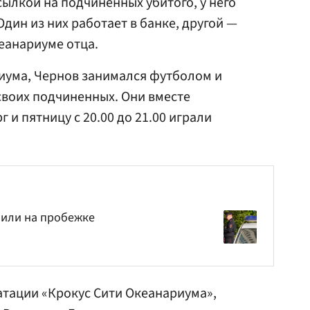
сылкой на подчиненных убитого, у него
Один из них работает в банке, другой —
еанариуме отца.
иума, Чернов занимался футболом и
своих подчиненных. Они вместе
 и пятницу с 20.00 до 21.00 играли
били на пробежке
атации «Крокус Сити Океанариума»,