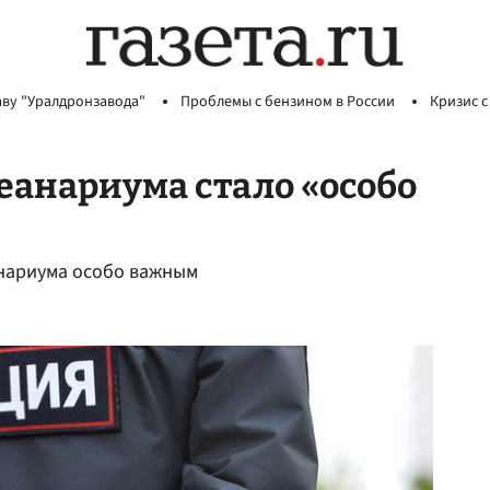
аву "Уралдронзавода"
Проблемы с бензином в России
Кризис с
еанариума стало «особо
анариума особо важным