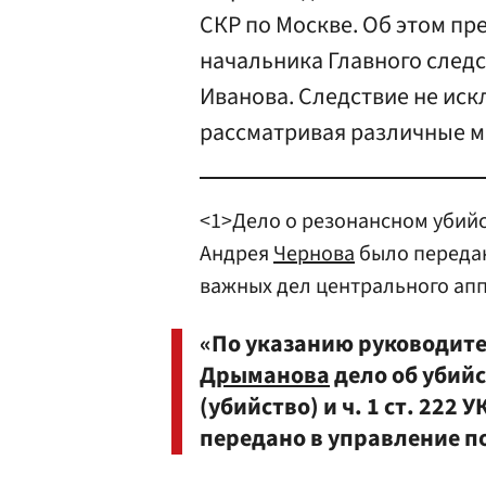
СКР по Москве. Об этом п
начальника Главного след
Иванова. Следствие не иск
рассматривая различные м
<1>Дело о резонансном убий
Андрея
Чернова
было передан
важных дел центрального ап
«По указанию руководите
Дрыманова
дело об убийс
(убийство) и ч. 1 ст. 222
передано в управление п