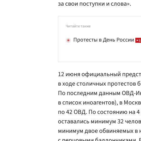
за свои поступки и слова».
Читайте также
Протесты в День России
12 июня официальный предс
в ходе столичных протестов 
По последним данным ОВД-И
в список иноагентов), в Моск
по 42 ОВД. По состоянию на 4
оставались минимум 32 челов
минимум двое обвиняемых в 
с перцовыми баллончиками. В