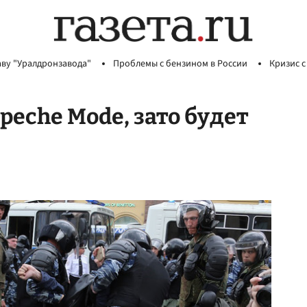
аву "Уралдронзавода"
Проблемы с бензином в России
Кризис с
echе Mode, зато будет