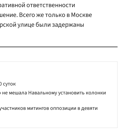
ративной ответственности
ение. Всего же только в Москве
верской улице были задержаны
0 суток
о не мешала Навальному установить колонки
 участников митингов оппозиции в девяти