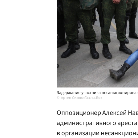
Задержание участника несанкционированн
Артем Сизов/«Газета.Ru»
Оппозиционер Алексей Нав
административного ареста.
в организации несанкцион