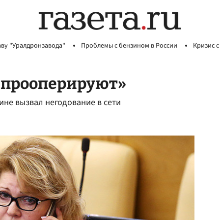
аву "Уралдронзавода"
Проблемы с бензином в России
Кризис с
у прооперируют»
ине вызвал негодование в сети