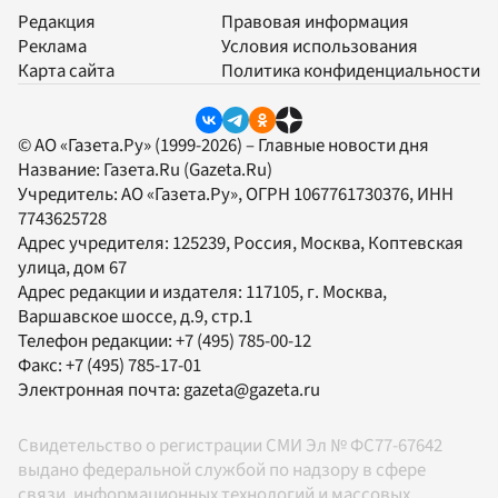
Редакция
Правовая информация
Реклама
Условия использования
Карта сайта
Политика конфиденциальности
© АО «Газета.Ру» (1999-2026) – Главные новости дня
Название:
Газета.Ru
(Gazeta.Ru)
Учредитель:
АО «Газета.Ру»
, ОГРН 1067761730376, ИНН
7743625728
Адрес учредителя: 125239, Россия, Москва, Коптевская
улица, дом 67
Адрес редакции и издателя:
117105
, г.
Москва
,
Варшавское шоссе, д.9, стр.1
Телефон редакции:
+7 (495) 785-00-12
Факс:
+7 (495) 785-17-01
Электронная почта:
gazeta@gazeta.ru
Свидетельство о регистрации СМИ Эл № ФС77-67642
выдано федеральной службой по надзору в сфере
связи, информационных технологий и массовых