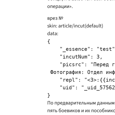
операции».
врез №
skin: article/incut(default)
data:
{

    "_essence": "test"
    "incutNum": 3,

    "picsrc": "Перед г
 Фотография: Отдел инф
    "repl": "<3>:{{inc
    "uid": "_uid_57562
По предварительным данным,
пять боевиков и их пособнико