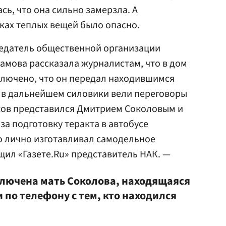
ь, что она сильно замерзла. А
сках теплых вещей было опасно.
едатель общественной организации
амова рассказала журналистам, что в дом
ключено, что он передал находившимся
 в дальнейшем силовики вели переговоры
иков представился Дмитрием Соколовым и
 за подготовку теракта в автобусе
то лично изготавливал самодельное
щил «Газете.Ru» представитель НАК. —
лючена мать Соколова, находящаяся
и по телефону с тем, кто находился