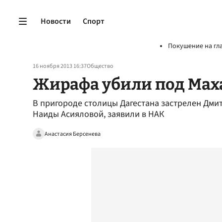
Новости
Спорт
Покушение на гл
16 ноября 2013 16:37
Общество
Жирафа убили под Мах
В пригороде столицы Дагестана застрелен Дми
Наиды Асияловой, заявили в НАК
Анастасия Берсенева