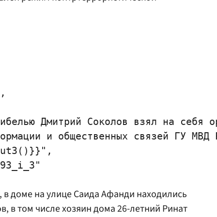
,

ибелью Дмитрий Соколов взял на себя о
ормации и общественных связей ГУ МВД Р
ut3()}}",

93_i_3"

 в доме на улице Саида Афанди находились
в, в том числе хозяин дома 26-летний Ринат