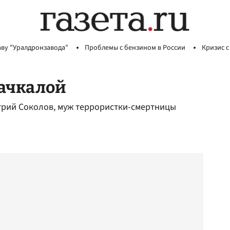
аву "Уралдронзавода"
Проблемы с бензином в России
Кризис с
ачкалой
трий Соколов, муж террористки-смертницы