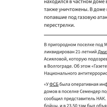
находился в частном доме 
также уничтожены. В доме
попавшие под газовую атак
перестрелки.
В пригородном поселке под М
ликвидирован 21-летний
Дми
Асияловой, которую подозрев
в Волгограде. Об этом «Газе
Национального антитеррорис
«У
ФСБ
была оперативная инфо
домов в поселке Семендер по
сообщил представитель НАК. 
бойцы, и в 23.50 там был об