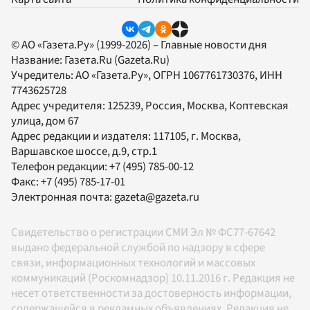
© АО «Газета.Ру» (1999-2026) – Главные новости дня
Название:
Газета.Ru
(Gazeta.Ru)
Учредитель:
АО «Газета.Ру»
, ОГРН 1067761730376, ИНН
7743625728
Адрес учредителя: 125239, Россия, Москва, Коптевская
улица, дом 67
Адрес редакции и издателя:
117105
, г.
Москва
,
Варшавское шоссе, д.9, стр.1
Телефон редакции:
+7 (495) 785-00-12
Факс:
+7 (495) 785-17-01
Электронная почта:
gazeta@gazeta.ru
Свидетельство о регистрации СМИ Эл № ФС77-67642
выдано федеральной службой по надзору в сфере
связи, информационных технологий и массовых
коммуникаций (Роскомнадзор) 10.11.2016 г. Редакция не
несет ответственности за достоверность информации,
содержащейся в рекламных объявлениях. Редакция не