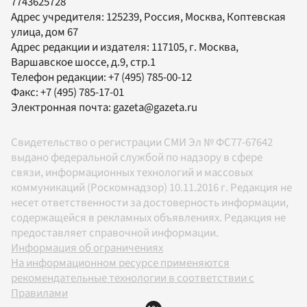
7743625728
Адрес учредителя: 125239, Россия, Москва, Коптевская
улица, дом 67
Адрес редакции и издателя:
117105
, г.
Москва
,
Варшавское шоссе, д.9, стр.1
Телефон редакции:
+7 (495) 785-00-12
Факс:
+7 (495) 785-17-01
Электронная почта:
gazeta@gazeta.ru
Свидетельство о регистрации СМИ Эл № ФС77-67642
выдано федеральной службой по надзору в сфере
связи, информационных технологий и массовых
коммуникаций (Роскомнадзор) 10.11.2016 г. Редакция не
несет ответственности за достоверность информации,
содержащейся в рекламных объявлениях. Редакция не
предоставляет справочной информации.
Информация об ограничениях
На информационном ресурсе применяются
рекомендательные технологии в соответствии с
Правилами