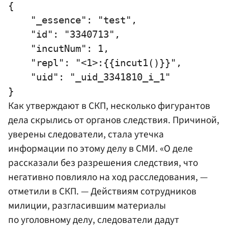
{

    "_essence": "test",

    "id": "3340713",

    "incutNum": 1,

    "repl": "<1>:{{incut1()}}",

    "uid": "_uid_3341810_i_1"

Как утверждают в СКП, несколько фигурантов
дела скрылись от органов следствия. Причиной,
уверены следователи, стала утечка
информации по этому делу в СМИ. «О деле
рассказали без разрешения следствия, что
негативно повлияло на ход расследования, —
отметили в СКП. — Действиям сотрудников
милиции, разгласившим материалы
по уголовному делу, следователи дадут