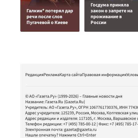
Госдума приняла
Галкин* потерял дар
закон о запрете на
речи после слов
проживание в
Пугачевой о Киеве
России
Редакция
Реклама
Карта сайта
Правовая информация
Услов
© АО «Газета.Ру» (1999-2026) – Главные новости дня
Название:
Газета.Ru
(Gazeta.Ru)
Учредитель:
АО «Газета.Ру»
, ОГРН 1067761730376, ИНН 7743
Адрес учредителя: 125239, Россия, Москва, Коптевская улиц
Адрес редакции и издателя:
117105
, г.
Москва
,
Варшавское шо
Телефон редакции:
+7 (495) 785-00-12
| Факс:
+7 (495) 785-17
Электронная почта:
gazeta@gazeta.ru
Нашли опечатку? Нажмите Ctrl+Enter