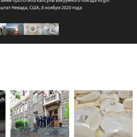
аний прототипа капсулы вакуумного поезда Virgin
 штат Невада, США, 8 ноября 2020 года