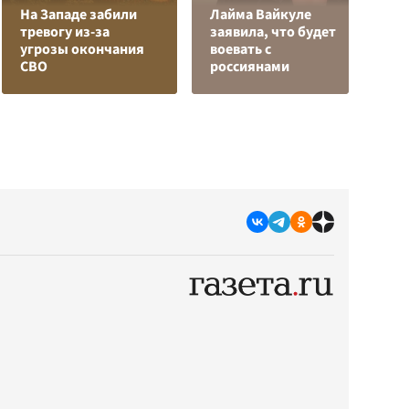
На Западе забили
Лайма Вайкуле
тревогу из-за
заявила, что будет
Я
угрозы окончания
воевать с
д
СВО
россиянами
о