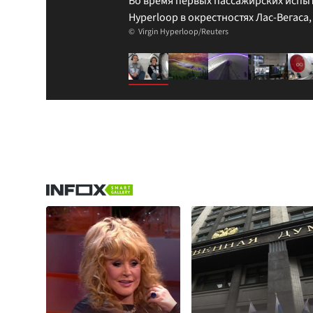
Во время первых пассажирских испыт
Hyperloop в окрестностях Лас-Вегаса,
Virgin Hyperloop/Reuters