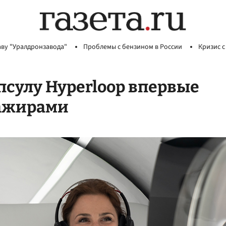
аву "Уралдронзавода"
Проблемы с бензином в России
Кризис с
апсулу Hyperloop впервые
сажирами