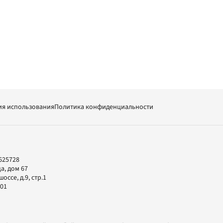
ия использования
Политика конфиденциальности
625728
а, дом 67
ссе, д.9, стр.1
-01