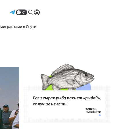
Авторизоваться
 мигрантами в Сеуте
Если сырая рыба пахнет «рыбой»,
ее лучше не есть!