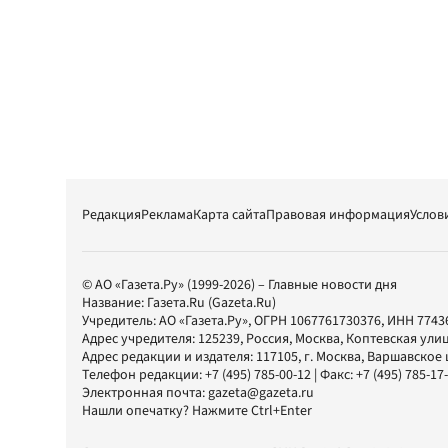
Редакция
Реклама
Карта сайта
Правовая информация
Услов
© АО «Газета.Ру» (1999-2026) – Главные новости дня
Название:
Газета.Ru
(Gazeta.Ru)
Учредитель:
АО «Газета.Ру»
, ОГРН 1067761730376, ИНН 7743
Адрес учредителя: 125239, Россия, Москва, Коптевская улиц
Адрес редакции и издателя:
117105
, г.
Москва
,
Варшавское шо
Телефон редакции:
+7 (495) 785-00-12
| Факс:
+7 (495) 785-17
Электронная почта:
gazeta@gazeta.ru
Нашли опечатку? Нажмите Ctrl+Enter