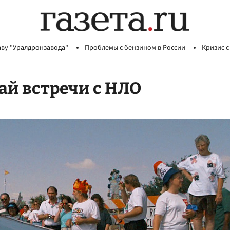
аву "Уралдронзавода"
Проблемы с бензином в России
Кризис с
ай встречи с НЛО