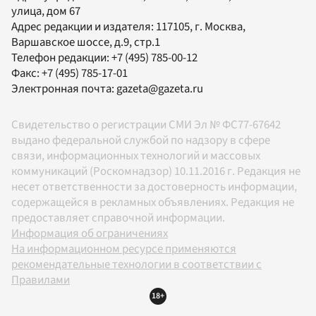
улица, дом 67
Адрес редакции и издателя:
117105
, г.
Москва
,
Варшавское шоссе, д.9, стр.1
Телефон редакции:
+7 (495) 785-00-12
Факс:
+7 (495) 785-17-01
Электронная почта:
gazeta@gazeta.ru
Свидетельство о регистрации СМИ Эл № ФС77-67642
выдано федеральной службой по надзору в сфере
связи, информационных технологий и массовых
коммуникаций (Роскомнадзор) 10.11.2016 г. Редакция не
несет ответственности за достоверность информации,
содержащейся в рекламных объявлениях. Редакция не
предоставляет справочной информации.
Информация об ограничениях
На информационном ресурсе применяются
рекомендательные технологии в соответствии с
Правилами
18+