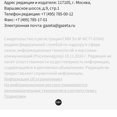
Адрес редакции и издателя:
117105
, г.
Москва
,
Варшавское шоссе, д.9, стр.1
Телефон редакции:
+7 (495) 785-00-12
Факс:
+7 (495) 785-17-01
Электронная почта:
gazeta@gazeta.ru
Свидетельство о регистрации СМИ Эл № ФС77-67642
выдано федеральной службой по надзору в сфере
связи, информационных технологий и массовых
коммуникаций (Роскомнадзор) 10.11.2016 г. Редакция не
несет ответственности за достоверность информации,
содержащейся в рекламных объявлениях. Редакция не
предоставляет справочной информации.
Информация об ограничениях
На информационном ресурсе применяются
рекомендательные технологии в соответствии с
Правилами
18+