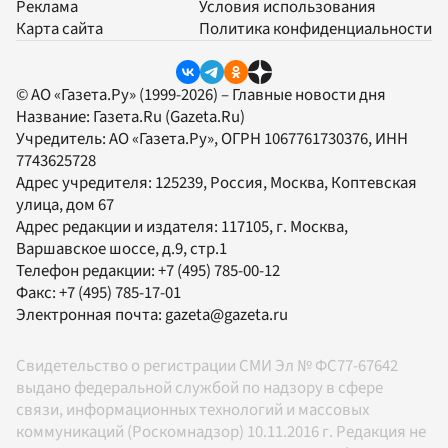
Реклама
Условия использования
Карта сайта
Политика конфиденциальности
© АО «Газета.Ру» (1999-2026) – Главные новости дня
Название:
Газета.Ru
(Gazeta.Ru)
Учредитель:
АО «Газета.Ру»
, ОГРН 1067761730376, ИНН
7743625728
Адрес учредителя: 125239, Россия, Москва, Коптевская
улица, дом 67
Адрес редакции и издателя:
117105
, г.
Москва
,
Варшавское шоссе, д.9, стр.1
Телефон редакции:
+7 (495) 785-00-12
Факс:
+7 (495) 785-17-01
Электронная почта:
gazeta@gazeta.ru
Свидетельство о регистрации СМИ Эл № ФС77-67642
выдано федеральной службой по надзору в сфере
связи, информационных технологий и массовых
коммуникаций (Роскомнадзор) 10.11.2016 г. Редакция не