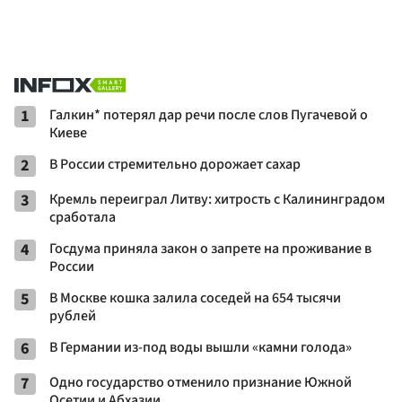
1
Галкин* потерял дар речи после слов Пугачевой о
Киеве
2
В России стремительно дорожает сахар
3
Кремль переиграл Литву: хитрость с Калининградом
сработала
4
Госдума приняла закон о запрете на проживание в
России
5
В Москве кошка залила соседей на 654 тысячи
рублей
6
В Германии из-под воды вышли «камни голода»
7
Одно государство отменило признание Южной
Осетии и Абхазии