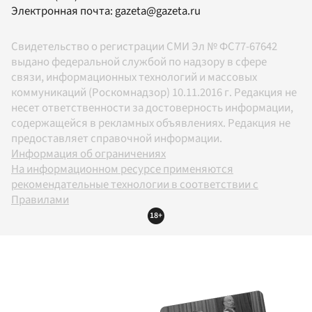
Электронная почта:
gazeta@gazeta.ru
Свидетельство о регистрации СМИ Эл № ФС77-67642
выдано федеральной службой по надзору в сфере
связи, информационных технологий и массовых
коммуникаций (Роскомнадзор) 10.11.2016 г. Редакция не
несет ответственности за достоверность информации,
содержащейся в рекламных объявлениях. Редакция не
предоставляет справочной информации.
Информация об ограничениях
На информационном ресурсе применяются
рекомендательные технологии в соответствии с
Правилами
18+