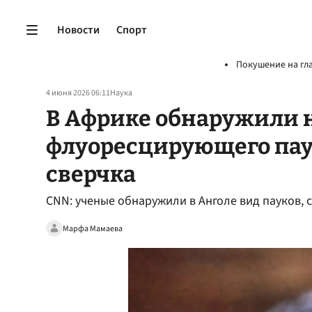
Новости
Спорт
Покушение на гл
4 июня 2026 06:11
Наука
В Африке обнаружили 
флуоресцирующего пау
сверчка
CNN: ученые обнаружили в Анголе вид пауков,
Марфа Мамаева