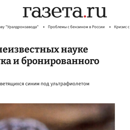
аву "Уралдронзавода"
Проблемы с бензином в России
Кризис с
неизвестных науке
ка и бронированного
 светящихся синим под ультрафиолетом