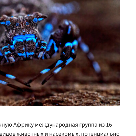
чную Африку международная группа из 16
 видов животных и насекомых, потенциально