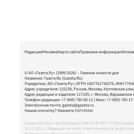
Редакция
Реклама
Карта сайта
Правовая информация
Услов
© АО «Газета.Ру» (1999-2026) – Главные новости дня
Название:
Газета.Ru
(Gazeta.Ru)
Учредитель:
АО «Газета.Ру»
, ОГРН 1067761730376, ИНН 7743
Адрес учредителя: 125239, Россия, Москва, Коптевская улиц
Адрес редакции и издателя:
117105
, г.
Москва
,
Варшавское шо
Телефон редакции:
+7 (495) 785-00-12
| Факс:
+7 (495) 785-17
Электронная почта:
gazeta@gazeta.ru
Нашли опечатку? Нажмите Ctrl+Enter
Свидетельство о регистрации СМИ Эл № ФС77-67642 выда
10.11.2016 г. Редакция не несет ответственности за дос