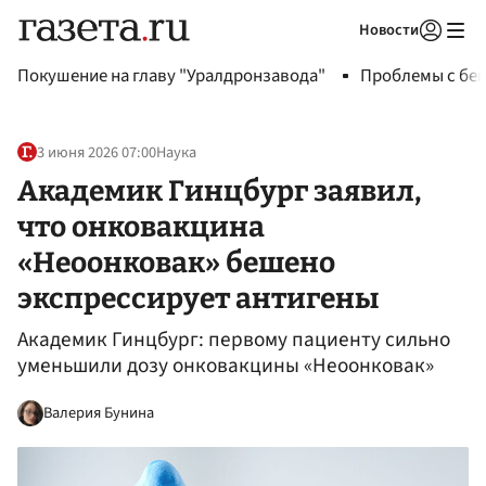
Новости
Авторизоваться
Покушение на главу "Уралдронзавода"
Проблемы с бен
3 июня 2026 07:00
Наука
Академик Гинцбург заявил,
что онковакцина
«Неоонковак» бешено
экспрессирует антигены
Академик Гинцбург: первому пациенту сильно
уменьшили дозу онковакцины «Неоонковак»
Валерия Бунина