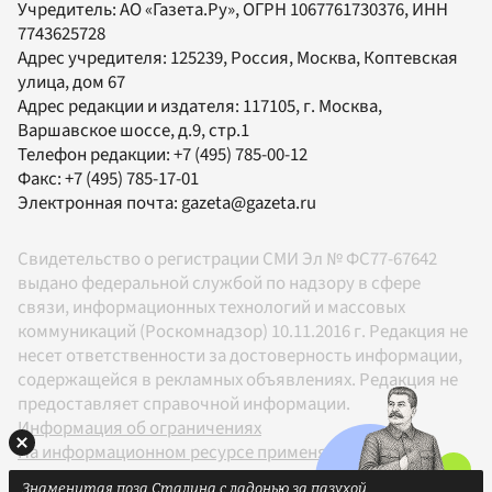
Учредитель:
АО «Газета.Ру»
, ОГРН 1067761730376, ИНН
7743625728
Адрес учредителя: 125239, Россия, Москва, Коптевская
улица, дом 67
Адрес редакции и издателя:
117105
, г.
Москва
,
Варшавское шоссе, д.9, стр.1
Телефон редакции:
+7 (495) 785-00-12
Факс:
+7 (495) 785-17-01
Электронная почта:
gazeta@gazeta.ru
Свидетельство о регистрации СМИ Эл № ФС77-67642
выдано федеральной службой по надзору в сфере
связи, информационных технологий и массовых
коммуникаций (Роскомнадзор) 10.11.2016 г. Редакция не
несет ответственности за достоверность информации,
содержащейся в рекламных объявлениях. Редакция не
предоставляет справочной информации.
Информация об ограничениях
На информационном ресурсе применяются
рекомендательные технологии в соответствии с
Знаменитая поза Сталина с ладонью за пазухой