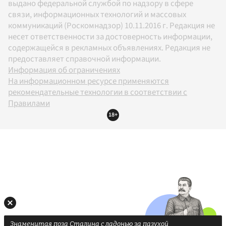
выдано федеральной службой по надзору в сфере
связи, информационных технологий и массовых
коммуникаций (Роскомнадзор) 10.11.2016 г. Редакция не
несет ответственности за достоверность информации,
содержащейся в рекламных объявлениях. Редакция не
предоставляет справочной информации.
Информация об ограничениях
На информационном ресурсе применяются
рекомендательные технологии в соответствии с
Правилами
18+
Знаменитая поза Сталина с ладонью за пазухой