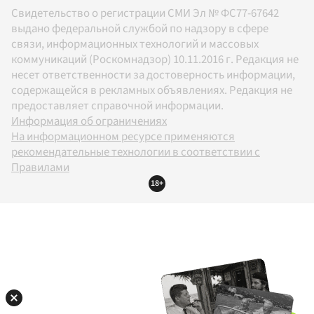
Свидетельство о регистрации СМИ Эл № ФС77-67642
выдано федеральной службой по надзору в сфере
связи, информационных технологий и массовых
коммуникаций (Роскомнадзор) 10.11.2016 г. Редакция не
несет ответственности за достоверность информации,
содержащейся в рекламных объявлениях. Редакция не
предоставляет справочной информации.
Информация об ограничениях
На информационном ресурсе применяются
рекомендательные технологии в соответствии с
Правилами
18+