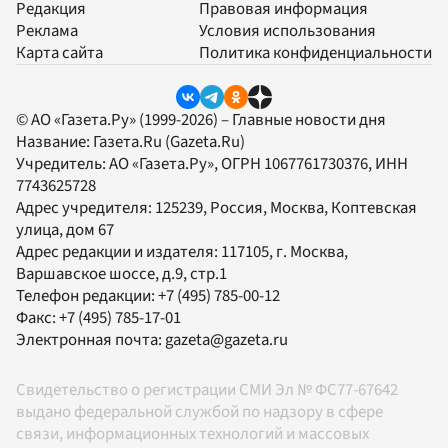
Редакция
Правовая информация
Реклама
Условия использования
Карта сайта
Политика конфиденциальности
© АО «Газета.Ру» (1999-2026) – Главные новости дня
Название:
Газета.Ru
(Gazeta.Ru)
Учредитель:
АО «Газета.Ру»
, ОГРН 1067761730376, ИНН
7743625728
Адрес учредителя: 125239, Россия, Москва, Коптевская
улица, дом 67
Адрес редакции и издателя:
117105
, г.
Москва
,
Варшавское шоссе, д.9, стр.1
Телефон редакции:
+7 (495) 785-00-12
Факс:
+7 (495) 785-17-01
Электронная почта:
gazeta@gazeta.ru
Свидетельство о регистрации СМИ Эл № ФС77-67642
выдано федеральной службой по надзору в сфере
связи, информационных технологий и массовых