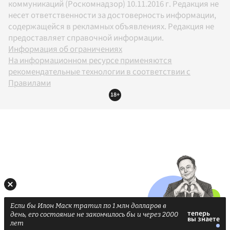
коммуникаций (Роскомнадзор) 10.11.2016 г. Редакция не
несет ответственности за достоверность информации,
содержащейся в рекламных объявлениях. Редакция не
предоставляет справочной информации.
Информация об ограничениях
На информационном ресурсе применяются
рекомендательные технологии в соответствии с
Правилами
18+
Если бы Илон Маск тратил по 1 млн долларов в
день, его состояние не закончилось бы и через 2000
лет