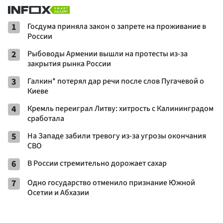
1
Госдума приняла закон о запрете на проживание в
России
2
Рыбоводы Армении вышли на протесты из-за
закрытия рынка России
3
Галкин* потерял дар речи после слов Пугачевой о
Киеве
4
Кремль переиграл Литву: хитрость с Калининградом
сработала
5
На Западе забили тревогу из-за угрозы окончания
СВО
6
В России стремительно дорожает сахар
7
Одно государство отменило признание Южной
Осетии и Абхазии