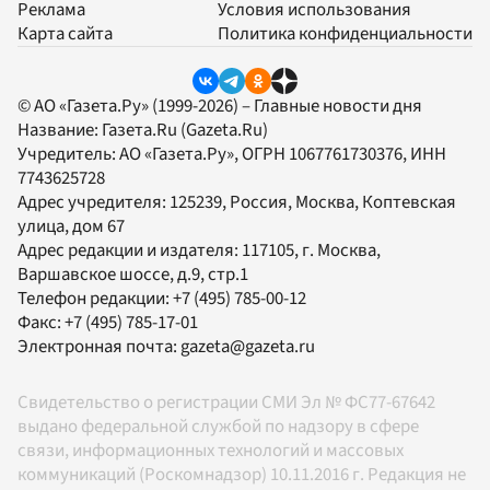
Реклама
Условия использования
Карта сайта
Политика конфиденциальности
© АО «Газета.Ру» (1999-2026) – Главные новости дня
Название:
Газета.Ru
(Gazeta.Ru)
Учредитель:
АО «Газета.Ру»
, ОГРН 1067761730376, ИНН
7743625728
Адрес учредителя: 125239, Россия, Москва, Коптевская
улица, дом 67
Адрес редакции и издателя:
117105
, г.
Москва
,
Варшавское шоссе, д.9, стр.1
Телефон редакции:
+7 (495) 785-00-12
Факс:
+7 (495) 785-17-01
Электронная почта:
gazeta@gazeta.ru
Свидетельство о регистрации СМИ Эл № ФС77-67642
выдано федеральной службой по надзору в сфере
связи, информационных технологий и массовых
коммуникаций (Роскомнадзор) 10.11.2016 г. Редакция не