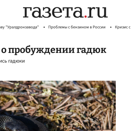
аву "Уралдронзавода"
Проблемы с бензином в России
Кризис с
 о пробуждении гадюк
ись гадюки