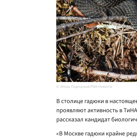
Игорь Подгорный/РИА Новости
В столице гадюки в настояще
проявляют активность в ТиН
рассказал кандидат биологич
«В Москве гадюки крайне ред